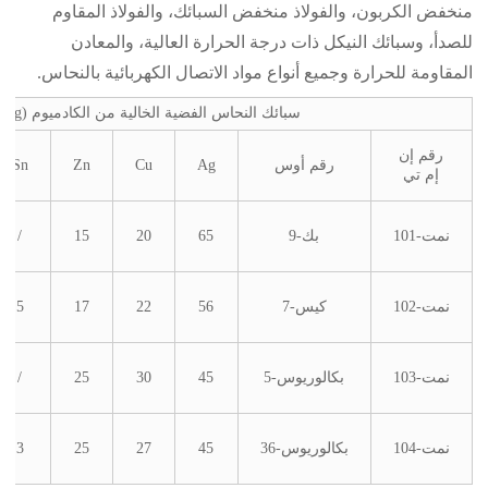
منخفض الكربون، والفولاذ منخفض السبائك، والفولاذ المقاوم
للصدأ، وسبائك النيكل ذات درجة الحرارة العالية، والمعادن
المقاومة للحرارة وجميع أنواع مواد الاتصال الكهربائية بالنحاس.
سبائك النحاس الفضية الخالية من الكادميوم (BAg)
رقم إن
رقم أوس
Ag
Cu
Zn
Sn
إم تي
نمت-101
بك-9
65
20
15
/
نمت-102
كيس-7
56
22
17
5
نمت-103
بكالوريوس-5
45
30
25
/
نمت-104
بكالوريوس-36
45
27
25
3