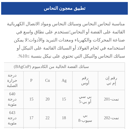
تطبيق معجون النحاس
مناسبة لنحاس النحاس وسبائك النحاس ومواد الاتصال الكهربائية
القائمة على الفضة أو النحاس؛تستخدم على نطاق واسع في
صناعة المحركات والكهرباء ومعدات التبريد والأدوات؛لا يمكن
استخدامه في لحام الفولاذ أو السبائك القائمة على النيكل أو
سبائك النحاس والنيكل التي تحتوي على نيكل بنسبة ≥10%.
سبائك الفضة الخالية من الكادميوم (BAgCuP)
درجة
رقم إن
رقم
Ag
Cu
P
حرارة
إم تي
أوس
الصلبة
640
بي سي
نمت-201
15
20
15
درجة
أو بي-5
مئوية
643
بي
نمت-202
18
22
17
درجة
سيوب-8
مئوية