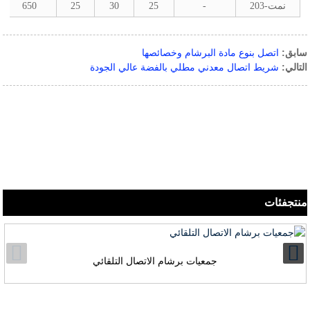
نمت-203
-
25
30
25
650
سابق:
اتصل بنوع مادة البرشام وخصائصها
التالي:
شريط اتصال معدني مطلي بالفضة عالي الجودة
منتج
فئات
جمعيات برشام الاتصال التلقائي