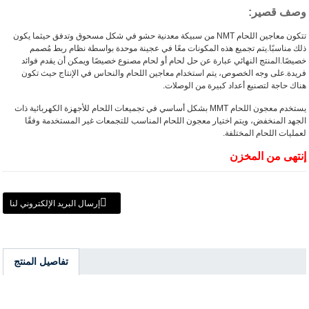
وصف قصير:
تتكون معاجين اللحام NMT من سبيكة معدنية حشو في شكل مسحوق وتدفق حيثما يكون
ذلك مناسبًا.يتم تجميع هذه المكونات معًا في عجينة موحدة بواسطة نظام ربط مُصمم
خصيصًا.المنتج النهائي عبارة عن حل لحام أو لحام مصنوع خصيصًا ويمكن أن يقدم فوائد
فريدة.على وجه الخصوص، يتم استخدام معاجين اللحام والنحاس في الإنتاج حيث تكون
هناك حاجة لتصنيع أعداد كبيرة من الوصلات.
يستخدم معجون اللحام MMT بشكل أساسي في تجميعات اللحام للأجهزة الكهربائية ذات
الجهد المنخفض، ويتم اختيار معجون اللحام المناسب للتجمعات غير المستخدمة وفقًا
لعمليات اللحام المختلفة.
إنتهى من المخزن
إرسال البريد الإلكتروني لنا
تفاصيل المنتج